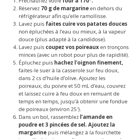
Préchauffez votre
four à 170°.
Réservez
70 g de margarine
en dehors du
réfrigérateur afin qu’elle ramollisse.
Lavez puis
faites cuire vos patates douces
non épluchées à l’eau ou mieux, à la vapeur
douce (plus adapté à la candidose).
Lavez puis
coupez vos poireaux
en tronçons
minces (avec un robot pour plus de rapidité).
Épluchez puis
hachez l’oignon finement,
faites-le suer à la casserole sur feu doux,
dans 2 cs d’huile d’olive. Ajoutez les
poireaux, du poivre et 50 mL d’eau, couvrez
et laissez cuire à feu doux en remuant de
temps en temps, jusqu’à obtenir une fondue
de poireaux (environ 25′).
Dans un bol, rassemblez
l’amande en
poudre et 3 pincées de sel. Ajoutez la
margarine
puis mélangez à la fourchette