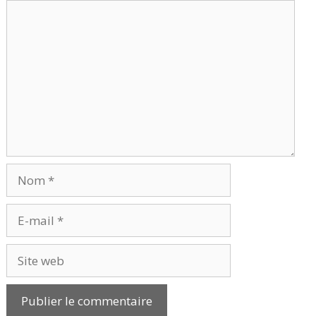
Commentaire
Nom
E-
mail
Site
web