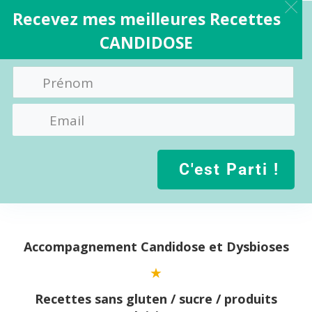
Recevez mes meilleures Recettes
CANDIDOSE
C'est Parti !
Aller
au
contenu
Accompagnement Candidose et Dysbioses
Recettes sans gluten / sucre / produits