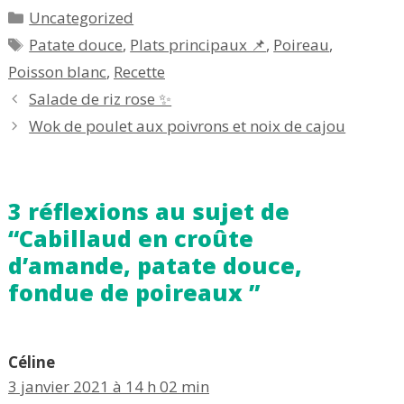
Catégories
Uncategorized
Étiquettes
Patate douce
,
Plats principaux 📌
,
Poireau
,
Poisson blanc
,
Recette
Salade de riz rose ✨
Wok de poulet aux poivrons et noix de cajou
3 réflexions au sujet de
“Cabillaud en croûte
d’amande, patate douce,
fondue de poireaux ”
Céline
3 janvier 2021 à 14 h 02 min